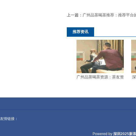
上一篇：
广州品茶喝茶推荐：推荐平台
推荐资讯
‌广州品茶喝茶资源‌：茶友资
深
源的数字化升级
友情链接：
Powered by
深圳2025新